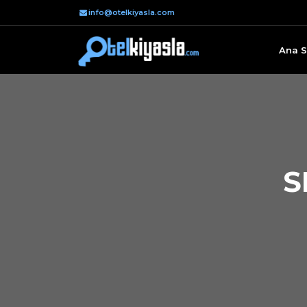
info@otelkiyasla.com
Ana S
S